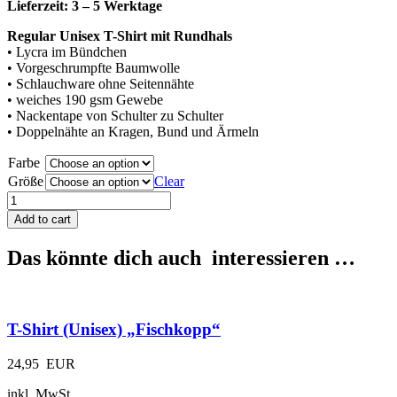
Lieferzeit: 3 – 5 Werktage
Regular Unisex T-Shirt mit Rundhals
• Lycra im Bündchen
• Vorgeschrumpfte Baumwolle
• Schlauchware ohne Seitennähte
• weiches 190 gsm Gewebe
• Nackentape von Schulter zu Schulter
• Doppelnähte an Kragen, Bund und Ärmeln
Farbe
Größe
Clear
T-
Shirt
Add to cart
(Unisex)
"Glowe"
Das könnte dich auch interessieren …
quantity
T-Shirt (Unisex) „Fischkopp“
24,95
EUR
inkl. MwSt.