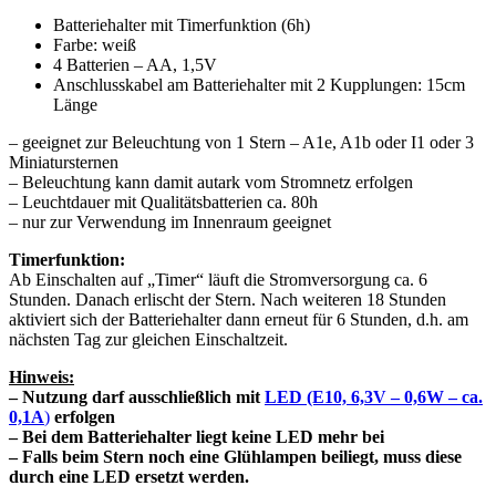
Batteriehalter mit Timerfunktion (6h)
Farbe: weiß
4 Batterien – AA, 1,5V
Anschlusskabel am Batteriehalter mit 2 Kupplungen: 15cm
Länge
– geeignet zur Beleuchtung von 1 Stern – A1e, A1b oder I1 oder 3
Miniatursternen
– Beleuchtung kann damit autark vom Stromnetz erfolgen
– Leuchtdauer mit Qualitätsbatterien ca. 80h
– nur zur Verwendung im Innenraum geeignet
Timerfunktion:
Ab Einschalten auf „Timer“ läuft die Stromversorgung ca. 6
Stunden. Danach erlischt der Stern. Nach weiteren 18 Stunden
aktiviert sich der Batteriehalter dann erneut für 6 Stunden, d.h. am
nächsten Tag zur gleichen Einschaltzeit.
Hinweis:
– Nutzung darf ausschließlich mit
LED
(E10, 6,3V – 0,6W – ca.
0,1A
)
erfolgen
– Bei dem Batteriehalter liegt keine LED mehr bei
– Falls beim Stern noch eine Glühlampen beiliegt, muss diese
durch eine LED ersetzt werden.