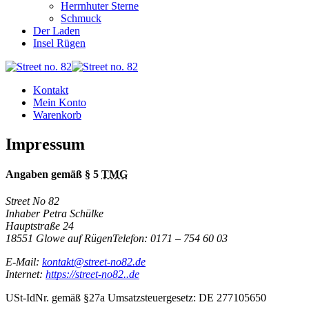
Herrnhuter Sterne
Schmuck
Der Laden
Insel Rügen
Kontakt
Mein Konto
Warenkorb
Impressum
Angaben gemäß § 5
TMG
Street No 82
Inhaber Petra Schülke
Hauptstraße 24
18551 Glowe auf RügenTelefon: 0171 – 754 60 03
E-Mail:
kontakt@street-no82.de
Internet:
https://street-no82..de
USt-IdNr. gemäß §27a Umsatzsteuergesetz: DE 277105650